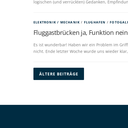
logischen (und verrückten) Gedanken, Empfindu
ELEKTRONIK / MECHANIK
/
FLUGHAFEN
/
FOTOGAL
Fluggastbrücken ja, Funktion nei
Es ist wunderbar! Haben wir ein Problem im Griff
nicht. Ende letzter Woche wurde uns wieder klar
B
ÄLTERE BEITRÄGE
e
i
t
r
a