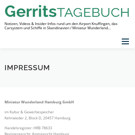
Zum
Inhalt
springen
Notizen, Videos & Insider-Infos rund um den Airport Knuffingen, das
Carsystem und Schiffe in Skandinavien / Miniatur Wunderland…
Menü
THEMEN
VIDEO-TAGEBUCH
ÜBER
IMPRESSUM
LINKS
Miniatur Wunderland Hamburg GmbH
im Kultur & Gewerbespeicher
Kehrwieder 2, Block D, 20457 Hamburg
Handelsregister: HRB 78633
Registergericht: Amtsgericht Hamburg