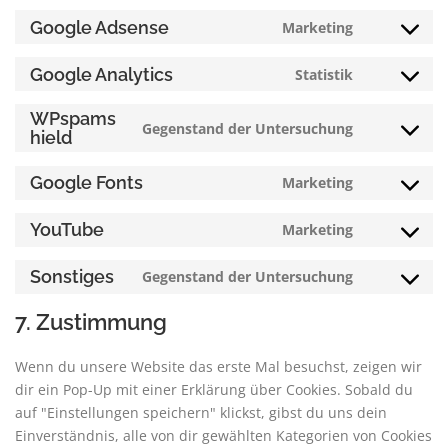
wordpress
to
Google Adsense
Marketing
service
Consent
salesmana
to
Google Analytics
Statistik
service
Consent
google-
to
WPspams
adsense
service
Gegenstand der Untersuchung
Consent
hield
google-
to
analytics
service
Google Fonts
Marketing
Consent
wpspamshi
to
YouTube
Marketing
service
Consent
google-
to
Sonstiges
Gegenstand der Untersuchung
fonts
service
Consent
youtube
to
7. Zustimmung
service
sonstiges
Wenn du unsere Website das erste Mal besuchst, zeigen wir
dir ein Pop-Up mit einer Erklärung über Cookies. Sobald du
auf "Einstellungen speichern" klickst, gibst du uns dein
Einverständnis, alle von dir gewählten Kategorien von Cookies