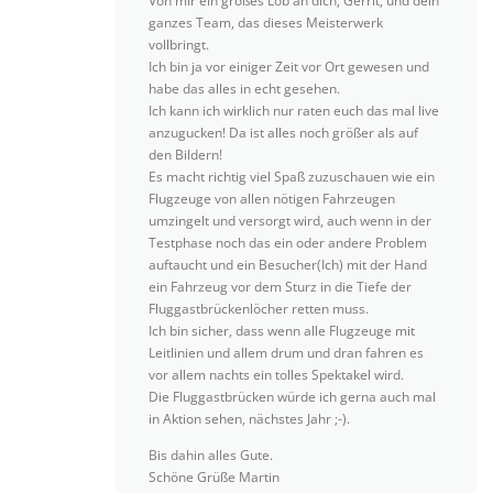
Von mir ein großes Lob an dich, Gerrit, und dein
ganzes Team, das dieses Meisterwerk
vollbringt.
Ich bin ja vor einiger Zeit vor Ort gewesen und
habe das alles in echt gesehen.
Ich kann ich wirklich nur raten euch das mal live
anzugucken! Da ist alles noch größer als auf
den Bildern!
Es macht richtig viel Spaß zuzuschauen wie ein
Flugzeuge von allen nötigen Fahrzeugen
umzingelt und versorgt wird, auch wenn in der
Testphase noch das ein oder andere Problem
auftaucht und ein Besucher(Ich) mit der Hand
ein Fahrzeug vor dem Sturz in die Tiefe der
Fluggastbrückenlöcher retten muss.
Ich bin sicher, dass wenn alle Flugzeuge mit
Leitlinien und allem drum und dran fahren es
vor allem nachts ein tolles Spektakel wird.
Die Fluggastbrücken würde ich gerna auch mal
in Aktion sehen, nächstes Jahr ;-).
Bis dahin alles Gute.
Schöne Grüße Martin