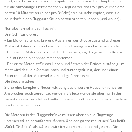
fährt, wird bei uns alles vom Computer übernommen. Die Hauptursache
für die aufwändige Elektromechanik liegt daran, dass wir große Probleme
hatten 10 Mitarbeiter (einer pro Brücke) so einzuschrumpfen, dass sie
dauerhaft in den Fluggastbrücken hätten arbeiten können (und wollen).
Nun aber ernsthaft zur Technik.
Drei Schrittmotoren:
– Ein Motor ist für das Ein- und Ausfahren der Brücke zuständig. Dieser
Motor sitzt direkt im Brückenschacht und bewegt sie über eine Spindel.
– Der zweite Motor übernimmt die Drehbewegung der gesamten Brücke.
Er läuft über ein Zahnrad mit Zahnriemen.
– Der dritte Motor ist für das Heben und Senken der Brücke zuständig. Im
Mast wird dazu ein Stempel hoch und runter gedrückt, der über einen
Excenter, auf der Motorwelle sitzend, gefahren wird.
Die Steuerplatine:
Sie ist eine komplette Neuentwicklung aus unserem Hause, um unseren
Ansprüchen auch gerecht zu werden. Bis jetzt wurde sie aber nur in der
Ladestation verwendet und hatte mit dem Schrittmotor nur 2 verschiedene
Positionen anzufahren.
Die Motoren in der Fluggastbrücke müssen aber an alle Flugzeuge
unterschiedlich heranfahren können. Und das ganze realistisch! Das heißt
„Stück für Stück“, als wäre es wirklich von Menschenhand gelenkt. Die