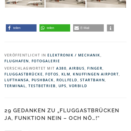
teilen
teilen
E-Mail
VERÖFFENTLICHT IN
ELEKTRONIK / MECHANIK
,
FLUGHAFEN
,
FOTOGALERIE
VERSCHLAGWORTET MIT
A380
,
AIRBUS
,
FINGER
,
FLUGGASTBRÜCKE
,
FOTOS
,
KLM
,
KNUFFINGEN AIRPORT
,
LUFTHANSA
,
PUSHBACK
,
ROLLFELD
,
STARTBAHN
,
TERMINAL
,
TESTBETRIEB
,
UPS
,
VORBILD
29 GEDANKEN ZU „
FLUGGASTBRÜCKEN
JA, FUNKTION NEIN – OCH NÖ…!
“