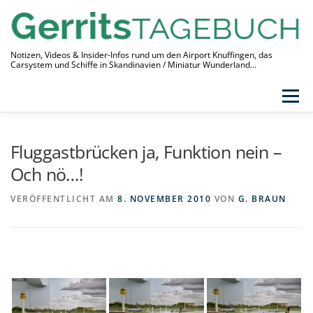
Zum
Inhalt
springen
Notizen, Videos & Insider-Infos rund um den Airport Knuffingen, das
Carsystem und Schiffe in Skandinavien / Miniatur Wunderland…
Menü
THEMEN
VIDEO-TAGEBUCH
ÜBER
Fluggastbrücken ja, Funktion nein –
LINKS
Och nö…!
VERÖFFENTLICHT AM
8. NOVEMBER 2010
VON
G. BRAUN