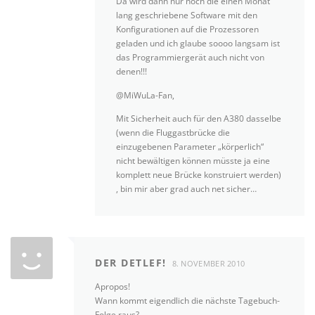
Da wird dann nur noch die einen Monat
lang geschriebene Software mit den
Konfigurationen auf die Prozessoren
geladen und ich glaube soooo langsam ist
das Programmiergerät auch nicht von
denen!!!
@MiWuLa-Fan,
Mit Sicherheit auch für den A380 dasselbe
(wenn die Fluggastbrücke die
einzugebenen Parameter „körperlich“
nicht bewältigen können müsste ja eine
komplett neue Brücke konstruiert werden)
, bin mir aber grad auch net sicher…
DER DETLEF!
8. NOVEMBER 2010
Apropos!
Wann kommt eigendlich die nächste Tagebuch-
Folge raus?