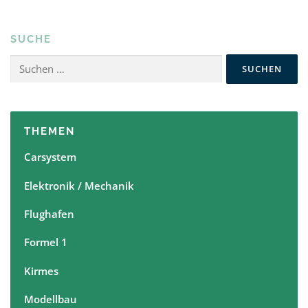
r
a
SUCHE
g
s
Suchen
nach:
n
a
v
THEMEN
i
g
Carsystem
a
Elektronik / Mechanik
t
i
Flughafen
o
n
Formel 1
Kirmes
Modellbau