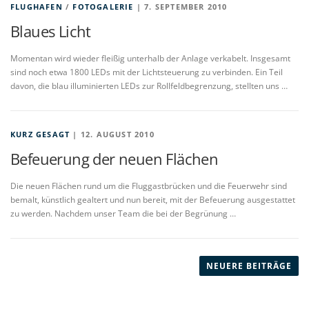
FLUGHAFEN
/
FOTOGALERIE
| 7. SEPTEMBER 2010
Blaues Licht
Momentan wird wieder fleißig unterhalb der Anlage verkabelt. Insgesamt
sind noch etwa 1800 LEDs mit der Lichtsteuerung zu verbinden. Ein Teil
davon, die blau illuminierten LEDs zur Rollfeldbegrenzung, stellten uns …
KURZ GESAGT
| 12. AUGUST 2010
Befeuerung der neuen Flächen
Die neuen Flächen rund um die Fluggastbrücken und die Feuerwehr sind
bemalt, künstlich gealtert und nun bereit, mit der Befeuerung ausgestattet
zu werden. Nachdem unser Team die bei der Begrünung …
B
e
NEUERE BEITRÄGE
i
t