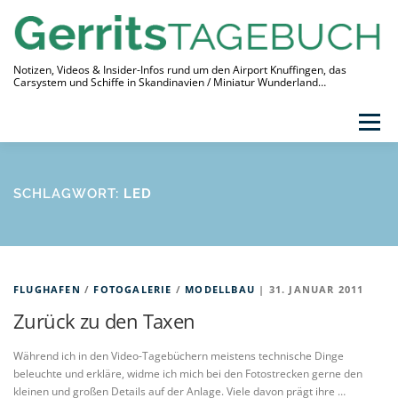
Zum
Inhalt
springen
Notizen, Videos & Insider-Infos rund um den Airport Knuffingen, das
Carsystem und Schiffe in Skandinavien / Miniatur Wunderland…
Menü
THEMEN
VIDEO-TAGEBUCH
ÜBER
SCHLAGWORT:
LED
LINKS
FLUGHAFEN
/
FOTOGALERIE
/
MODELLBAU
| 31. JANUAR 2011
Zurück zu den Taxen
Während ich in den Video-Tagebüchern meistens technische Dinge
beleuchte und erkläre, widme ich mich bei den Fotostrecken gerne den
kleinen und großen Details auf der Anlage. Viele davon prägt ihre …