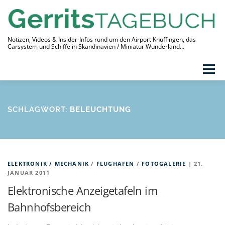
Zum
Inhalt
springen
Notizen, Videos & Insider-Infos rund um den Airport Knuffingen, das
Carsystem und Schiffe in Skandinavien / Miniatur Wunderland…
Menü
THEMEN
VIDEO-TAGEBUCH
ÜBER
SCHLAGWORT:
BELEUCHTUNG
LINKS
ELEKTRONIK / MECHANIK
/
FLUGHAFEN
/
FOTOGALERIE
| 21.
JANUAR 2011
Elektronische Anzeigetafeln im
Bahnhofsbereich