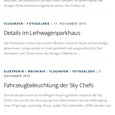
berichtet, die provisorisch an den Orten standen, an denen später die
fertigen Flutlichtmasten angedacht waren. Der Einbau ist …
FLUGHAFEN
/
FOTOGALERIE
| 17. NOVEMBER 2010
Details im Leihwagenparkhaus
Die Parkhäuser sind in den letzten Wochen Stück für Stück auf die Anlage
gekommen. Lange wurde an ihnen getüftelt und ausgeschmückt. Das
Verkabeln und Testen eines der fertigen Objekte ist …
ELEKTRONIK / MECHANIK
/
FLUGHAFEN
/
FOTOGALERIE
| 5.
NOVEMBER 2010
Fahrzeugbeleuchtung der Sky Chefs
Zum Bodenpersonal am Knuffingen Airport gehören natürlich die Sky
Chefs. Sie sind für die Versorgung mit Lebensmitteln bei der Abfertigung
eines Flugzeugs zuständig. Diese, später fest stehenden, LKWs werden von
…