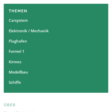
v
THEMEN
i
g
Carsystem
a
Elektronik / Mechanik
t
i
Flughafen
o
n
Formel 1
Kirmes
Modellbau
Schiffe
ÜBER