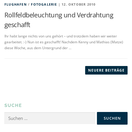
FLUGHAFEN
/
FOTOGALERIE
| 12. OKTOBER 2010
Rollfeldbeleuchtung und Verdrahtung
geschafft
Ihr habt lange nichts von uns gehört – und trotzdem haben wir weiter
gearbeitet. :-) Nun ist es geschafft! Nachdem Kenny und Mathias (Matze)
diese Woche, aus dem Untergrund der …
B
e
NEUERE BEITRÄGE
i
t
r
a
SUCHE
g
s
Suchen
nach:
n
a