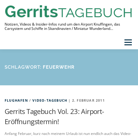
Zum
Inhalt
springen
Notizen, Videos & Insider-Infos rund um den Airport Knuffingen, das
Carsystem und Schiffe in Skandinavien / Miniatur Wunderland…
Menü
THEMEN
VIDEO-TAGEBUCH
ÜBER
SCHLAGWORT:
FEUERWEHR
LINKS
FLUGHAFEN
/
VIDEO-TAGEBUCH
| 2. FEBRUAR 2011
Gerrits Tagebuch Vol. 23: Airport-
Eröffnungstermin!
Anfang Februar, kurz nach meinem Urlaub ist nun endlich auch das Video-