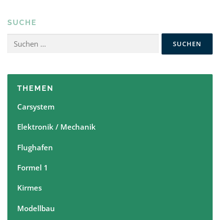
r
a
SUCHE
g
s
Suchen
nach:
n
a
v
THEMEN
i
g
Carsystem
a
Elektronik / Mechanik
t
i
Flughafen
o
n
Formel 1
Kirmes
Modellbau