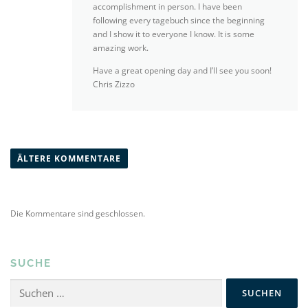
accomplishment in person. I have been
following every tagebuch since the beginning
and I show it to everyone I know. It is some
amazing work.
Have a great opening day and I’ll see you soon!
Chris Zizzo
K
o
ÄLTERE KOMMENTARE
m
m
e
Die Kommentare sind geschlossen.
n
t
a
SUCHE
r
Suchen
-
nach: