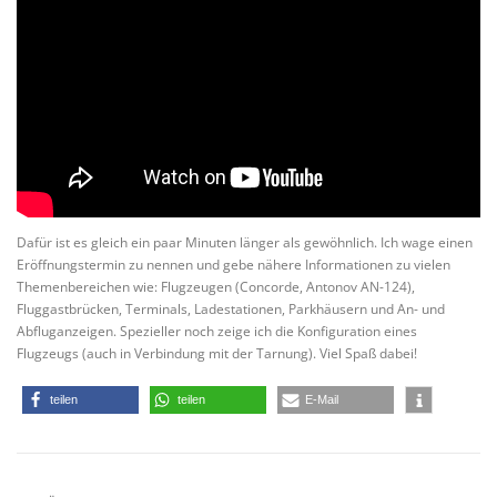
Dafür ist es gleich ein paar Minuten länger als gewöhnlich. Ich wage einen
Eröffnungstermin zu nennen und gebe nähere Informationen zu vielen
Themenbereichen wie: Flugzeugen (Concorde, Antonov AN-124),
Fluggastbrücken, Terminals, Ladestationen, Parkhäusern und An- und
Abfluganzeigen. Spezieller noch zeige ich die Konfiguration eines
Flugzeugs (auch in Verbindung mit der Tarnung). Viel Spaß dabei!
teilen
teilen
E-Mail