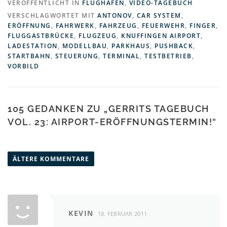
VERÖFFENTLICHT IN
FLUGHAFEN
,
VIDEO-TAGEBUCH
VERSCHLAGWORTET MIT
ANTONOV
,
CAR SYSTEM
,
ERÖFFNUNG
,
FAHRWERK
,
FAHRZEUG
,
FEUERWEHR
,
FINGER
,
FLUGGASTBRÜCKE
,
FLUGZEUG
,
KNUFFINGEN AIRPORT
,
LADESTATION
,
MODELLBAU
,
PARKHAUS
,
PUSHBACK
,
STARTBAHN
,
STEUERUNG
,
TERMINAL
,
TESTBETRIEB
,
VORBILD
105 GEDANKEN ZU „
GERRITS TAGEBUCH
VOL. 23: AIRPORT-ERÖFFNUNGSTERMIN!
“
K
o
ÄLTERE KOMMENTARE
m
m
e
n
KEVIN
18. FEBRUAR 2011
t