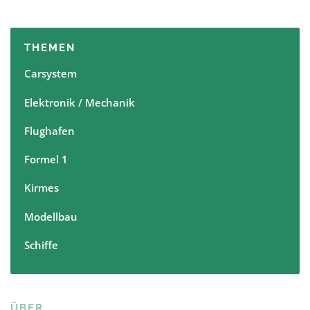
N
a
v
THEMEN
i
Carsystem
g
a
Elektronik / Mechanik
t
Flughafen
i
o
Formel 1
n
Kirmes
Modellbau
Schiffe
ÜBER