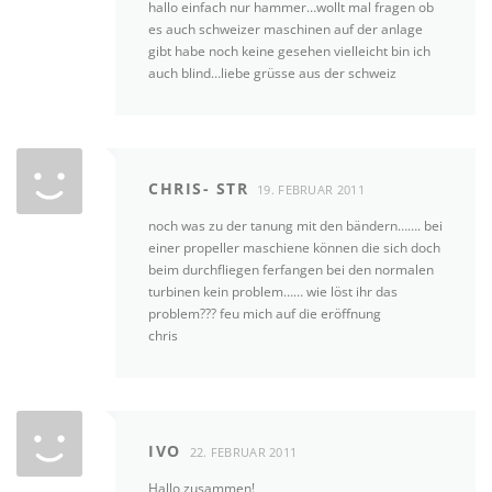
hallo einfach nur hammer…wollt mal fragen ob
a
es auch schweizer maschinen auf der anlage
r
gibt habe noch keine gesehen vielleicht bin ich
auch blind…liebe grüsse aus der schweiz
-
N
a
v
CHRIS- STR
i
19. FEBRUAR 2011
g
noch was zu der tanung mit den bändern……. bei
a
einer propeller maschiene können die sich doch
beim durchfliegen ferfangen bei den normalen
t
turbinen kein problem…… wie löst ihr das
i
problem??? feu mich auf die eröffnung
o
chris
n
IVO
22. FEBRUAR 2011
Hallo zusammen!