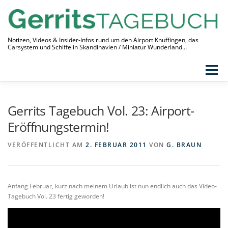
Zum
Inhalt
springen
Notizen, Videos & Insider-Infos rund um den Airport Knuffingen, das
Carsystem und Schiffe in Skandinavien / Miniatur Wunderland…
Menü
THEMEN
VIDEO-TAGEBUCH
ÜBER
Gerrits Tagebuch Vol. 23: Airport-
LINKS
Eröffnungstermin!
VERÖFFENTLICHT AM
2. FEBRUAR 2011
VON
G. BRAUN
Anfang Februar, kurz nach meinem Urlaub ist nun endlich auch das Video-
Tagebuch Vol. 23 fertig geworden!