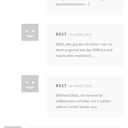
bestiiiiiiiiiiiiiiiiimmt. :-)
REST
24. MÄRZ 2010
@JSG, das glaube ich nicht-> wer ist
denn so genial wie das MiWuLa und
macht alles realistisch…
REST
24. MÄRZ 2010
@OliverScholz, ich stimme dir
vollkommen zu!!-aber mit 2 stäben
sähe es sicher besser aus.