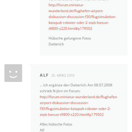
http://forum.miniatur-
wunderland.de/flughafen-airport-
diskussion-discussion-f30/flugsimulation-
katapult-roboter-oder-2-stab-loesun-
t9800-s220.html#p179502
Hübsche gelungene Fotos
Datterich
ALF
25. MÄRZ 2010
… ich ergänze den Datterich: Am 08.07.2008
schrieb N-Jörn im Forum:
http://forum.miniatur-wunderland.de/flughafen-
airport-diskussion-discussion-
f30/flugsimulation-katapult-roboter-oder-2-
stab-loesun-t9800-s220.html#p179502
Alles hübsche Fotos
Alf