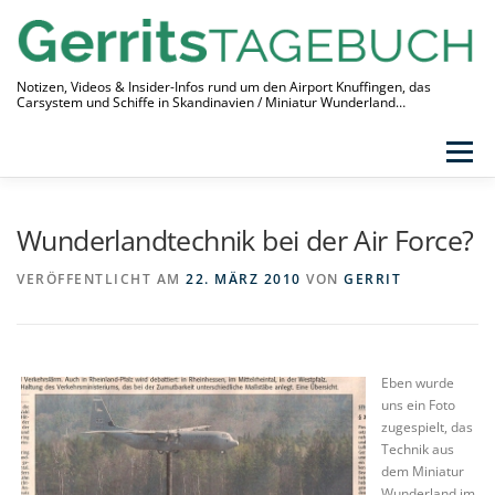
Zum
Inhalt
springen
Notizen, Videos & Insider-Infos rund um den Airport Knuffingen, das
Carsystem und Schiffe in Skandinavien / Miniatur Wunderland…
Menü
THEMEN
VIDEO-TAGEBUCH
ÜBER
Wunderlandtechnik bei der Air Force?
LINKS
VERÖFFENTLICHT AM
22. MÄRZ 2010
VON
GERRIT
Eben wurde
uns ein Foto
zugespielt, das
Technik aus
dem Miniatur
Wunderland im