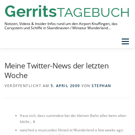
Zum
Inhalt
springen
Notizen, Videos & Insider-Infos rund um den Airport Knuffingen, das
Carsystem und Schiffe in Skandinavien / Miniatur Wunderland…
Menü
THEMEN
VIDEO-TAGEBUCH
ÜBER
Meine Twitter-News der letzten
LINKS
Woche
VERÖFFENTLICHT AM
5. APRIL 2009
VON
STEPHAN
freut sich, dass zumindest bei der kleinen Bahn alles beim alten
bleibt… #
watched a musicvideo filmed at Wunderland a few weeks ago: