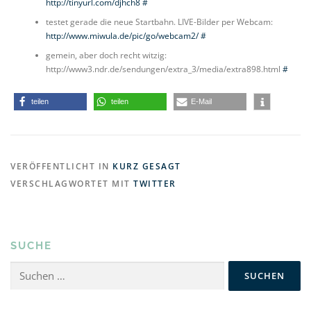
http://tinyurl.com/djhch8
#
testet gerade die neue Startbahn. LIVE-Bilder per Webcam:
http://www.miwula.de/pic/go/webcam2/
#
gemein, aber doch recht witzig:
http://www3.ndr.de/sendungen/extra_3/media/extra898.html
#
teilen
teilen
E-Mail
VERÖFFENTLICHT IN
KURZ GESAGT
VERSCHLAGWORTET MIT
TWITTER
SUCHE
Suchen
nach: