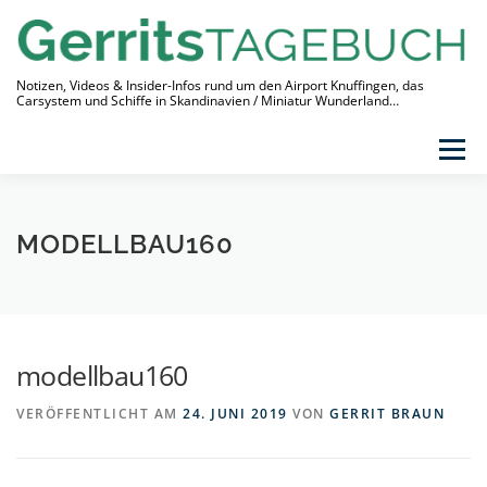
Zum
Inhalt
springen
Notizen, Videos & Insider-Infos rund um den Airport Knuffingen, das
Carsystem und Schiffe in Skandinavien / Miniatur Wunderland…
Menü
THEMEN
VIDEO-TAGEBUCH
ÜBER
MODELLBAU160
LINKS
modellbau160
VERÖFFENTLICHT AM
24. JUNI 2019
VON
GERRIT BRAUN