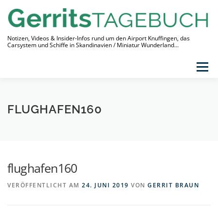
Zum
Inhalt
springen
Notizen, Videos & Insider-Infos rund um den Airport Knuffingen, das
Carsystem und Schiffe in Skandinavien / Miniatur Wunderland…
Menü
THEMEN
VIDEO-TAGEBUCH
ÜBER
FLUGHAFEN160
LINKS
flughafen160
VERÖFFENTLICHT AM
24. JUNI 2019
VON
GERRIT BRAUN