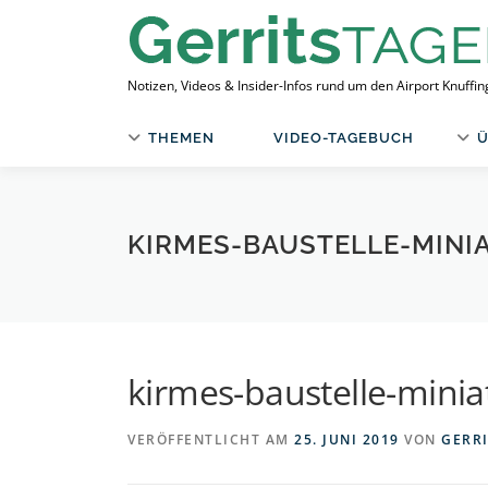
Zum
Inhalt
springen
Notizen, Videos & Insider-Infos rund um den Airport Knuffi
THEMEN
VIDEO-TAGEBUCH
Ü
KIRMES-BAUSTELLE-MIN
kirmes-baustelle-mini
VERÖFFENTLICHT AM
25. JUNI 2019
VON
GERR