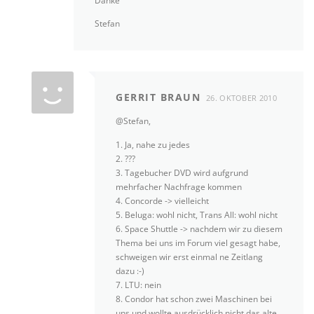
Danke
Stefan
GERRIT BRAUN
26. OKTOBER 2010
@Stefan,
1. Ja, nahe zu jedes
2. ???
3. Tagebucher DVD wird aufgrund
mehrfacher Nachfrage kommen
4. Concorde -> vielleicht
5. Beluga: wohl nicht, Trans All: wohl nicht
6. Space Shuttle -> nachdem wir zu diesem
Thema bei uns im Forum viel gesagt habe,
schweigen wir erst einmal ne Zeitlang
dazu :-)
7. LTU: nein
8. Condor hat schon zwei Maschinen bei
uns und wollte ausdrücklich nicht das alte