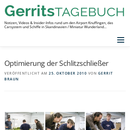
Zum
Inhalt
springen
Notizen, Videos & Insider-Infos rund um den Airport Knuffingen, das
Carsystem und Schiffe in Skandinavien / Miniatur Wunderland…
Menü
THEMEN
VIDEO-TAGEBUCH
ÜBER
Optimierung der Schlitzschließer
LINKS
VERÖFFENTLICHT AM
25. OKTOBER 2010
VON
GERRIT
BRAUN