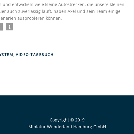
und entwickeln viele kleine Autostrecken, die unsere kleinen
r auch zuverlässig läuft, haben Axel und sein Team einige
Szenarien ausprobieren können.
YSTEM
,
VIDEO-TAGEBUCH
Copyright © 2019
Miniatur Wunderland Hamburg GmbH