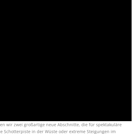
wir zwei großartige neue Abschnitte, die für spektakuläre
ge Schotterpiste in der Wüste oder extreme Steigungen im