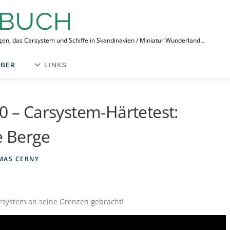
ngen, das Carsystem und Schiffe in Skandinavien / Miniatur Wunderland…
BER
LINKS
90 – Carsystem-Härtetest:
e Berge
MAS CERNY
system an seine Grenzen gebracht!