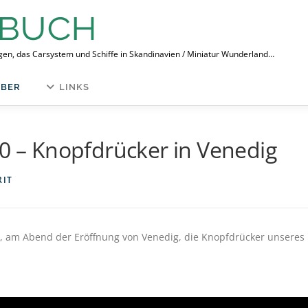
ngen, das Carsystem und Schiffe in Skandinavien / Miniatur Wunderland…
BER
LINKS
60 – Knopfdrücker in Venedig
RIT
rit, am Abend der Eröffnung von Venedig, die Knopfdrücker unseres