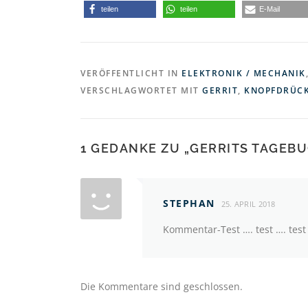
teilen
teilen
E-Mail
VERÖFFENTLICHT IN
ELEKTRONIK / MECHANIK
VERSCHLAGWORTET MIT
GERRIT
,
KNOPFDRÜC
1 GEDANKE ZU „
GERRITS TAGEBU
STEPHAN
25. APRIL 2018
Kommentar-Test …. test …. test
Die Kommentare sind geschlossen.