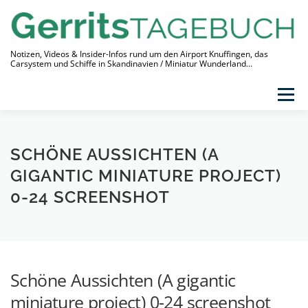
Zum
Inhalt
springen
Notizen, Videos & Insider-Infos rund um den Airport Knuffingen, das
Carsystem und Schiffe in Skandinavien / Miniatur Wunderland…
Menü
THEMEN
VIDEO-TAGEBUCH
ÜBER
SCHÖNE AUSSICHTEN (A
LINKS
GIGANTIC MINIATURE PROJECT)
0-24 SCREENSHOT
Schöne Aussichten (A gigantic
miniature project) 0-24 screenshot