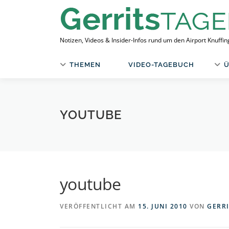
Zum
Inhalt
springen
Notizen, Videos & Insider-Infos rund um den Airport Knuffi
THEMEN
VIDEO-TAGEBUCH
Ü
YOUTUBE
youtube
VERÖFFENTLICHT AM
15. JUNI 2010
VON
GERR