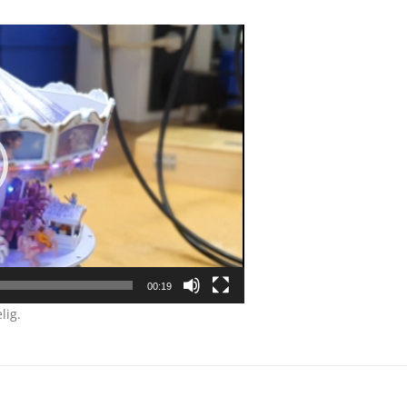
00:19
lig.