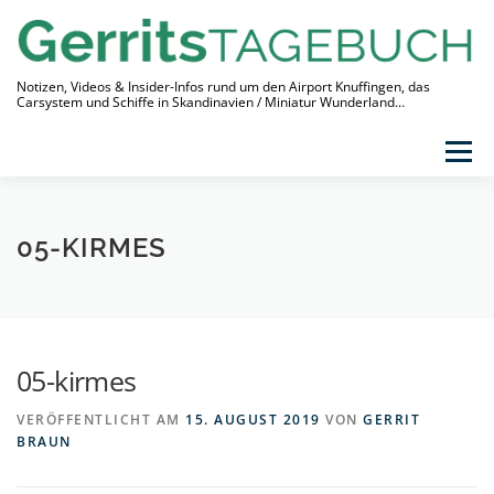
Zum
Inhalt
springen
Notizen, Videos & Insider-Infos rund um den Airport Knuffingen, das
Carsystem und Schiffe in Skandinavien / Miniatur Wunderland…
Menü
THEMEN
VIDEO-TAGEBUCH
ÜBER
05-KIRMES
LINKS
05-kirmes
VERÖFFENTLICHT AM
15. AUGUST 2019
VON
GERRIT
BRAUN