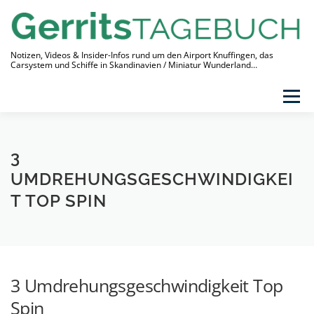
Zum
Inhalt
springen
Notizen, Videos & Insider-Infos rund um den Airport Knuffingen, das
Carsystem und Schiffe in Skandinavien / Miniatur Wunderland…
Menü
THEMEN
VIDEO-TAGEBUCH
ÜBER
3
LINKS
UMDREHUNGSGESCHWINDIGKEI
T TOP SPIN
3 Umdrehungsgeschwindigkeit Top
Spin