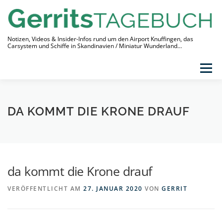
Zum
Inhalt
springen
Notizen, Videos & Insider-Infos rund um den Airport Knuffingen, das
Carsystem und Schiffe in Skandinavien / Miniatur Wunderland…
Menü
THEMEN
VIDEO-TAGEBUCH
ÜBER
DA KOMMT DIE KRONE DRAUF
LINKS
da kommt die Krone drauf
VERÖFFENTLICHT AM
27. JANUAR 2020
VON
GERRIT