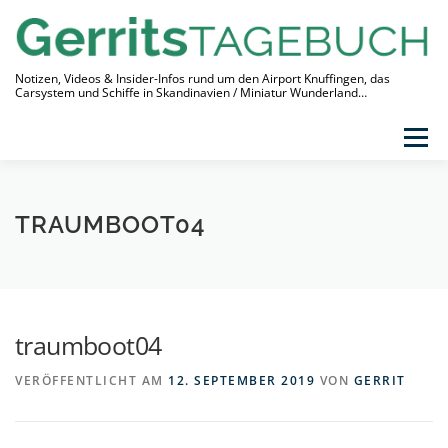
Zum
Inhalt
springen
Notizen, Videos & Insider-Infos rund um den Airport Knuffingen, das
Carsystem und Schiffe in Skandinavien / Miniatur Wunderland…
Menü
THEMEN
VIDEO-TAGEBUCH
ÜBER
TRAUMBOOT04
LINKS
traumboot04
VERÖFFENTLICHT AM
12. SEPTEMBER 2019
VON
GERRIT