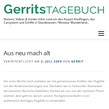
Zum
Inhalt
springen
Notizen, Videos & Insider-Infos rund um den Airport Knuffingen, das
Carsystem und Schiffe in Skandinavien / Miniatur Wunderland…
Menü
THEMEN
VIDEO-TAGEBUCH
ÜBER
Aus neu mach alt
LINKS
VERÖFFENTLICHT AM
3. JULI 2009
VON
GERRIT
Vor einer Woche noch statteten wir mit gemeinsamen Kräften das Flugfeld
mit den Bodenmarkierungen aus. Nachdem wir in mühevoller Kleinarbeit
die einzelnen Bereiche beklebten, können wir uns nun der nächsten Phase
widmen. Jetzt geht es darum, unsere Hochglanzstartbahn in ein
authentisch dreckiges Flugfeld zu verwandeln.