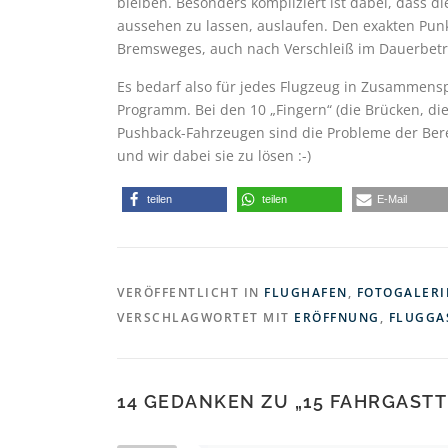
bleiben. Besonders kompliziert ist dabei, dass d
aussehen zu lassen, auslaufen. Den exakten Punkt
Bremsweges, auch nach Verschleiß im Dauerbetri
Es bedarf also für jedes Flugzeug in Zusammensp
Programm. Bei den 10 „Fingern“ (die Brücken, di
Pushback-Fahrzeugen sind die Probleme der B
und wir dabei sie zu lösen :-)
teilen
teilen
E-Mail
VERÖFFENTLICHT IN
FLUGHAFEN
,
FOTOGALERI
VERSCHLAGWORTET MIT
ERÖFFNUNG
,
FLUGGA
14 GEDANKEN ZU „
15 FAHRGAST