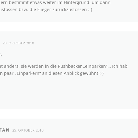
ern bestimmt etwas weiter im Hintergrund, um dann
ustossen bzw. die Flieger zurückzustossen :-)
20. OKTOBER 2010
,
cht anders, sie werden in die Pushbacker „einparken“… Ich hab
n paar „Einparkern“ an diesen Anblick gewühnt :-)
FAN
25. OKTOBER 2010