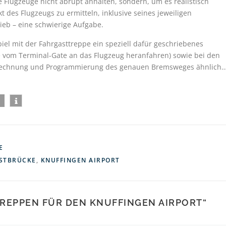
ie Flugzeuge nicht abrupt anhalten, sondern, um es realistisch
 des Flugzeugs zu ermitteln, inklusive seines jeweiligen
eb – eine schwierige Aufgabe.
iel mit der Fahrgasttreppe ein speziell dafür geschriebenes
e vom Terminal-Gate an das Flugzeug heranfahren) sowie bei den
erechnung und Programmierung des genauen Bremsweges ähnlich
E
STBRÜCKE
,
KNUFFINGEN AIRPORT
TREPPEN FÜR DEN KNUFFINGEN AIRPORT
“