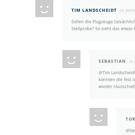
TIM LANDSCHEIDT
14. OKTO
Sollen die Flugzeuge tatsächlic
Stellprobe? So sieht das etwas 
SEBASTIAN
14.
@Tim Landscheidt,
könnten die fest 
wieder rausschie
TO
@Seb