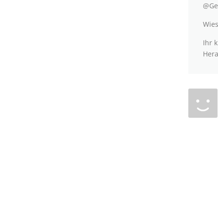
@Ger
Wies
Ihr 
Hera