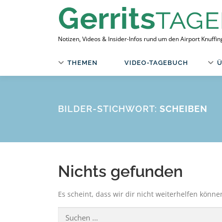
Zum
Inhalt
springen
Notizen, Videos & Insider-Infos rund um den Airport Knuffi
THEMEN
VIDEO-TAGEBUCH
Ü
BILDER-STICHWORT:
SCHEIBEN
Nichts gefunden
Es scheint, dass wir dir nicht weiterhelfen könne
Suchen