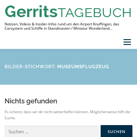
Zum
Inhalt
springen
Notizen, Videos & Insider-Infos rund um den Airport Knuffingen, das
Carsystem und Schiffe in Skandinavien / Miniatur Wunderland…
Menü
THEMEN
VIDEO-TAGEBUCH
ÜBER
BILDER-STICHWORT:
MUSEUMSFLUGZEUG
LINKS
Nichts gefunden
Es scheint, dass wir dir nicht weiterhelfen können. Möglicherweise hilft die
Suche.
Suchen
nach: