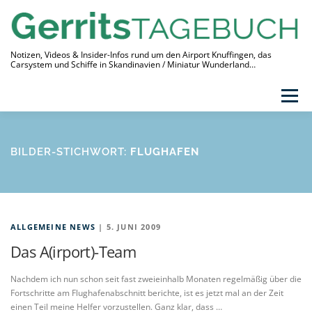
Zum
Inhalt
springen
Notizen, Videos & Insider-Infos rund um den Airport Knuffingen, das
Carsystem und Schiffe in Skandinavien / Miniatur Wunderland…
Menü
THEMEN
VIDEO-TAGEBUCH
ÜBER
BILDER-STICHWORT:
FLUGHAFEN
LINKS
ALLGEMEINE NEWS
| 5. JUNI 2009
Das A(irport)-Team
Nachdem ich nun schon seit fast zweieinhalb Monaten regelmäßig über die
Fortschritte am Flughafenabschnitt berichte, ist es jetzt mal an der Zeit
einen Teil meine Helfer vorzustellen. Ganz klar, dass …