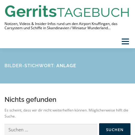
Zum
Inhalt
springen
Notizen, Videos & Insider-Infos rund um den Airport Knuffingen, das
Carsystem und Schiffe in Skandinavien / Miniatur Wunderland…
Menü
THEMEN
VIDEO-TAGEBUCH
ÜBER
BILDER-STICHWORT:
ANLAGE
LINKS
Nichts gefunden
Es scheint, dass wir dir nicht weiterhelfen können. Möglicherweise hilft die
Suche.
Suchen
nach: